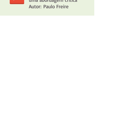
Autor: Paulo Freire
Título: Pedagogia: diálogo
e conflito
Autor: Paulo Freire
Título: Política e Educação
Autor: Paulo Freire
Título: Manual de Libras para
Ciências: A Célula e o Corpo
Humano
Autor: Bruno Iles Taiane Maria de
Oliveira Rosemary Meneses dos
Santos Jesus Rodrigues Lemos